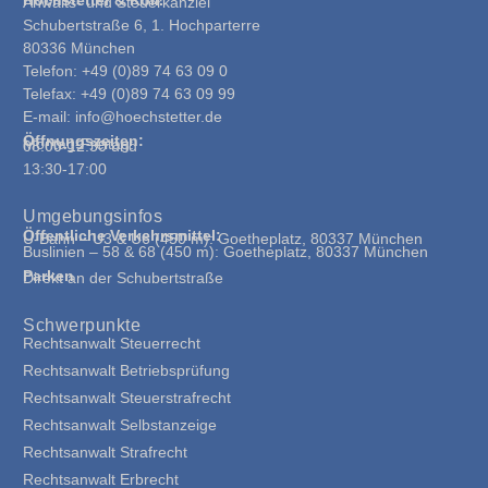
Anwalts- und Steuerkanzlei
Schubertstraße 6, 1. Hochparterre
80336 München
Telefon: +49 (0)89 74 63 09 0
Telefax: +49 (0)89 74 63 09 99
E-mail: info@hoechstetter.de
Öffnungszeiten:
Montag-Freitag:
08:00-12:30 und
13:30-17:00
Umgebungsinfos
Öffentliche Verkehrsmittel:
U-Bahn – U3 & U6 (450 m): Goetheplatz, 80337 München
Buslinien – 58 & 68 (450 m): Goetheplatz, 80337 München
Parken
Direkt an der Schubertstraße
Schwerpunkte
Rechtsanwalt Steuerrecht
Rechtsanwalt Betriebsprüfung
Rechtsanwalt Steuerstrafrecht
Rechtsanwalt Selbstanzeige
Rechtsanwalt Strafrecht
Rechtsanwalt Erbrecht