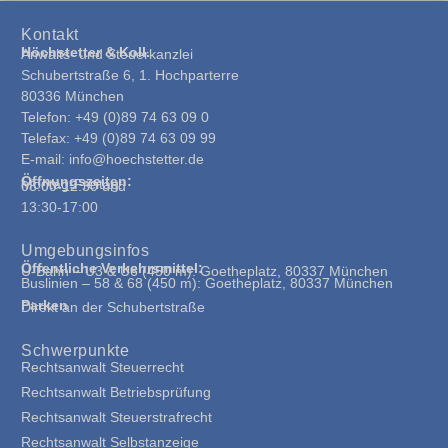
Kontakt
Höchstetter & Koll.
Anwalts- und Steuerkanzlei
Schubertstraße 6, 1. Hochparterre
80336 München
Telefon: +49 (0)89 74 63 09 0
Telefax: +49 (0)89 74 63 09 99
E-mail: info@hoechstetter.de
Öffnungszeiten:
Montag-Freitag:
08:00-12:30 und
13:30-17:00
Umgebungsinfos
Öffentliche Verkehrsmittel:
U-Bahn – U3 & U6 (450 m): Goetheplatz, 80337 München
Buslinien – 58 & 68 (450 m): Goetheplatz, 80337 München
Parken
Direkt an der Schubertstraße
Schwerpunkte
Rechtsanwalt Steuerrecht
Rechtsanwalt Betriebsprüfung
Rechtsanwalt Steuerstrafrecht
Rechtsanwalt Selbstanzeige