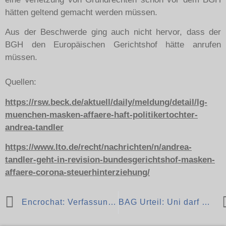
hätten geltend gemacht werden müssen.
Aus der Beschwerde ging auch nicht hervor, dass der
BGH den Europäischen Gerichtshof hätte anrufen
müssen.
Quellen:
https://rsw.beck.de/aktuell/daily/meldung/detail/lg-
muenchen-masken-affaere-haft-politikertochter-
andrea-tandler
https://www.lto.de/recht/nachrichten/n/andrea-
tandler-geht-in-revision-bundesgerichtshof-masken-
affaere-corona-steuerhinterziehung/
Encrochat: Verfassungsbeschwerde gescheitert
BAG Urteil: Uni darf behinderte Bewerber ausschließen