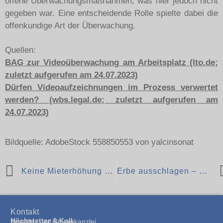
offene Überwachungsmaßnahmen, was hier jedoch nicht
gegeben war. Eine entscheidende Rolle spielte dabei die
offenkundige Art der Überwachung.
Quellen:
BAG zur Video­über­wa­chung am Arbeits­platz (lto.de;
zuletzt aufgerufen am 24.07.2023)
Dürfen Videoaufzeichnungen im Prozess verwertet
werden? (wbs.legal.de; zuletzt aufgerufen am
24.07.2023)
Bildquelle: AdobeStock 558850553 von yalcinsonat
Keine Mieterhöhung aufgrund neuer Rauchmelder
Erbe ausschlagen – Wann es Sinn macht das Erbe nicht anzutreten
Kontakt
Höchstetter & Koll.
Anwalts- und Steuerkanzlei