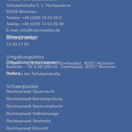
Schubertstraße 6, 1. Hochparterre
80336 München
Telefon: +49 (0)89 74 63 09 0
Telefax: +49 (0)89 74 63 09 99
E-mail: info@hoechstetter.de
Öffnungszeiten:
Montag-Freitag:
08:00-12:30 und
13:30-17:00
Umgebungsinfos
Öffentliche Verkehrsmittel:
U-Bahn – U3 & U6 (450 m): Goetheplatz, 80337 München
Buslinien – 58 & 68 (450 m): Goetheplatz, 80337 München
Parken
Direkt an der Schubertstraße
Schwerpunkte
Rechtsanwalt Steuerrecht
Rechtsanwalt Betriebsprüfung
Rechtsanwalt Steuerstrafrecht
Rechtsanwalt Selbstanzeige
Rechtsanwalt Strafrecht
Rechtsanwalt Erbrecht