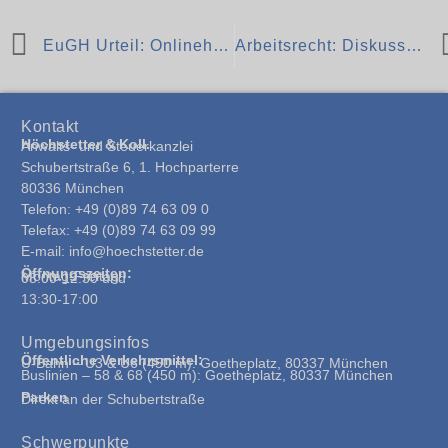
EuGH Urteil: Onlinehändler müssen über Garantie informieren
Arbeitsrecht: Diskussion zu Text- oder Papierform von Arbeitsverträgen
Kontakt
Höchstetter & Koll.
Anwalts- und Steuerkanzlei
Schubertstraße 6, 1. Hochparterre
80336 München
Telefon: +49 (0)89 74 63 09 0
Telefax: +49 (0)89 74 63 09 99
E-mail: info@hoechstetter.de
Öffnungszeiten:
Montag-Freitag:
08:00-12:30 und
13:30-17:00
Umgebungsinfos
Öffentliche Verkehrsmittel:
U-Bahn – U3 & U6 (450 m): Goetheplatz, 80337 München
Buslinien – 58 & 68 (450 m): Goetheplatz, 80337 München
Parken
Direkt an der Schubertstraße
Schwerpunkte